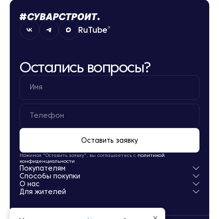
RuTube
Остались вопросы?
Оставить заявку
Нажимая "Оставить заявку", вы соглашаетесь с
политикой
конфиденциальности
Покупателям
Способы покупки
Квартиры
О нас
Паркинг
Ипотека
Для жителей
Кладовые
Рассрочка
О компании
Обмен
Новости
Личный кабинет
Акции
Заселение
×