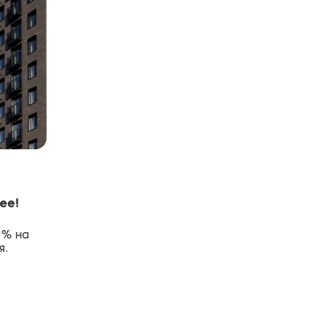
ее!
9% на
я.