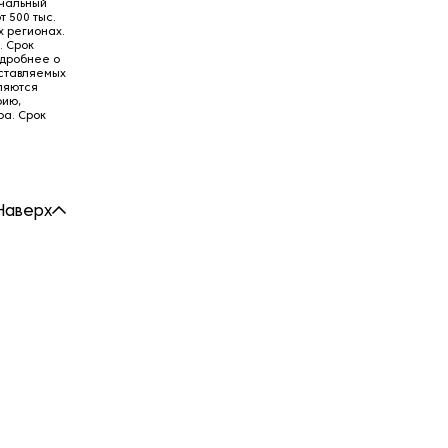
ачальный
 500 тыс.
ых регионах.
. Срок
одробнее о
оставляемых
ляются
рию,
а. Срок
Наверх