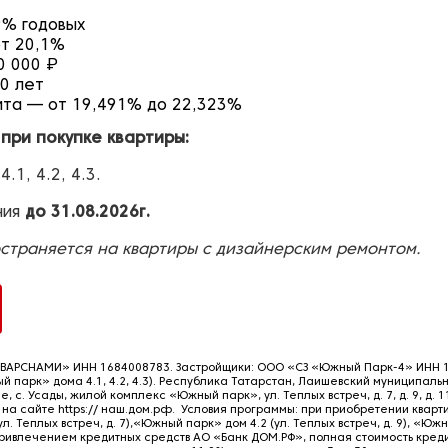
9% годовых
от 20,1%
0 000 ₽
30 лет
ита — от 19,491% до 22,323%
при покупке квартиры:
1, 4.2, 4.3.
ния
до 31.08.2026г.
траняется на квартиры с дизайнерским ремонтом.
ВАРСНАМИ» ИНН 1684008783. Застройщики: ООО «СЗ «Южный Парк-4» ИНН 
парк» дома 4.1, 4.2, 4.3). Республика Татарстан, Лаишевский муниципаль
с. Усады, жилой комплекс «Южный парк», ул. Теплых встреч, д. 7, д. 9, д. 1
 сайте https:// наш.дом.рф. Условия программы: при приобретении кварти
. Теплых встреч, д. 7),«Южный парк» дом 4.2 (ул. Теплых встреч, д. 9), «Юж
 с привлечением кредитных средств АО «Банк ДОМ.РФ», полная стоимость кред