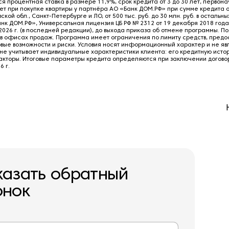
я процентная ставка в размере 11,9%, срок кредита от 3 до 30 лет, первон
ет при покупке квартиры у партнёра АО «Банк ДОМ.РФ» при сумме кредита от
вской обл., Санкт-Петербурге и ЛО, от 500 тыс. руб. до 30 млн. руб. в остальн
нк ДОМ.РФ», Универсальная лицензия ЦБ РФ № 2312 от 19 декабря 2018 года
2026 г. (в последней редакции), до выхода приказа об отмене программы. П
в офисах продаж. Программа имеет ограничения по лимиту средств, пред
вые возможности и риски. Условия носят информационный характер и не яв
не учитывает индивидуальные характеристики клиента: его кредитную исто
кторы. Итоговые параметры кредита определяются при заключении договор
 г.
казать обратный
онок