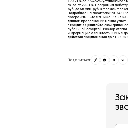
19,491% до 22,323%, устанавливаетс
взнос от 20,01%. Программа действу
руб. до 50 млн. руб. в Москве, Моско
Подробнее на domrfbank.ru. АО «Ба
программы «Ставка ниже»: с 03.03.
данном предложении можно узнать 
в кредит. Оценивайте свои финансо
публичной офертой. Размер ставки 
информацию о занятости и иные фа
действия предложения до 31.08.2026
Поделиться:
За
зв