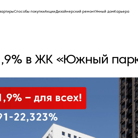
вартиры
Способы покупки
Акции
Дизайнерский ремонт
Умный дом
Карьера
1,9% в ЖК «Южный пар