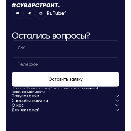
RuTube
Остались вопросы?
Оставить заявку
Нажимая "Оставить заявку", вы соглашаетесь с
политикой
конфиденциальности
Покупателям
Способы покупки
Квартиры
О нас
Паркинг
Ипотека
Для жителей
Кладовые
Рассрочка
О компании
Обмен
Новости
Личный кабинет
Акции
Заселение
Офисы продаж