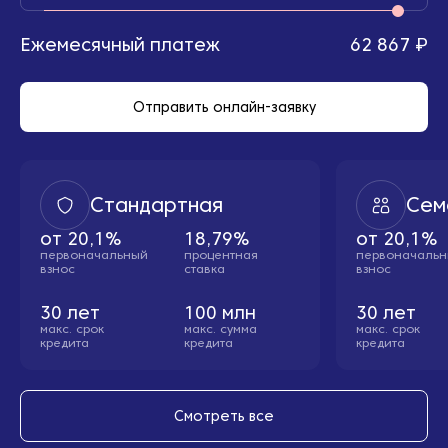
Ежемесячный платеж
62 867 ₽
Отправить онлайн-заявку
Стандартная
Сем
от
20,1%
18,79%
от
20,1%
первоначальный
процентная
первоначаль
взнос
ставка
взнос
30
лет
100
млн
30
лет
макс. cрок
макс. сумма
макс. cрок
кредита
кредита
кредита
Смотреть все