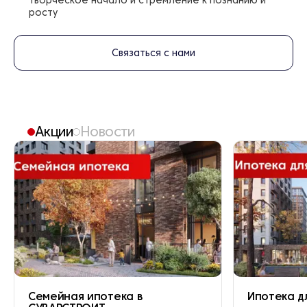
творческое начало и стремление к познанию и
росту
Связаться с нами
Акции
Новости
Семейная ипотека в
Ипотека д