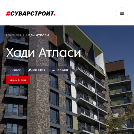
Главная
Хади Атласи
Хади Атласи
Бизнес
Дом сдан
Паркинг
Умный дом