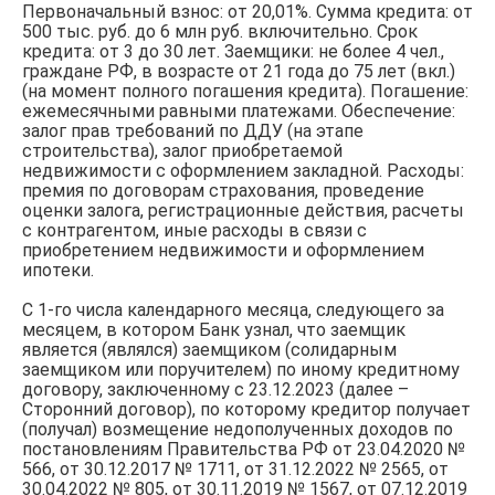
Первоначальный взнос: от 20,01%. Сумма кредита: от
500 тыс. руб. до 6 млн руб. включительно. Срок
кредита: от 3 до 30 лет. Заемщики: не более 4 чел.,
граждане РФ, в возрасте от 21 года до 75 лет (вкл.)
(на момент полного погашения кредита). Погашение:
ежемесячными равными платежами. Обеспечение:
залог прав требований по ДДУ (на этапе
строительства), залог приобретаемой
недвижимости с оформлением закладной. Расходы:
премия по договорам страхования, проведение
оценки залога, регистрационные действия, расчеты
с контрагентом, иные расходы в связи с
приобретением недвижимости и оформлением
ипотеки.
С 1-го числа календарного месяца, следующего за
месяцем, в котором Банк узнал, что заемщик
является (являлся) заемщиком (солидарным
заемщиком или поручителем) по иному кредитному
договору, заключенному с 23.12.2023 (далее –
Сторонний договор), по которому кредитор получает
(получал) возмещение недополученных доходов по
постановлениям Правительства РФ от 23.04.2020 №
566, от 30.12.2017 № 1711, от 31.12.2022 № 2565, от
30.04.2022 № 805, от 30.11.2019 № 1567, от 07.12.2019