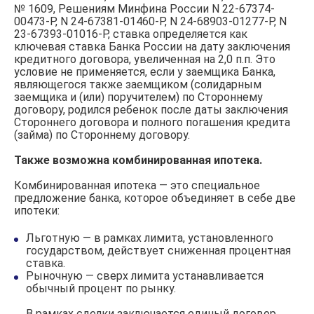
№ 1609, Решениям Минфина России N 22-67374-
00473-Р, N 24-67381-01460-Р, N 24-68903-01277-Р, N
23-67393-01016-Р, ставка определяется как
ключевая ставка Банка России на дату заключения
кредитного договора, увеличенная на 2,0 п.п. Это
условие не применяется, если у заемщика Банка,
являющегося также заемщиком (солидарным
заемщика и (или) поручителем) по Стороннему
договору, родился ребенок после даты заключения
Стороннего договора и полного погашения кредита
(займа) по Стороннему договору.
Также возможна комбинированная ипотека.
Комбинированная ипотека — это специальное
предложение банка, которое объединяет в себе две
ипотеки:
Льготную — в рамках лимита, установленного
государством, действует сниженная процентная
ставка.
Рыночную — сверх лимита устанавливается
обычный процент по рынку.
В рамках сделки заключается единый договор.