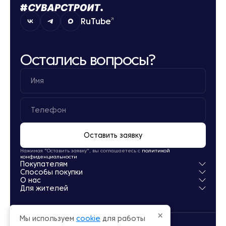
RuTube
Остались вопросы?
Оставить заявку
Нажимая "Оставить заявку", вы соглашаетесь с
политикой
конфиденциальности
Покупателям
Способы покупки
Квартиры
О нас
Паркинг
Ипотека
Для жителей
Кладовые
Рассрочка
О компании
Обмен
Новости
Личный кабинет
Акции
Заселение
×
Мы используем
cookie
для работы
Офисы продаж